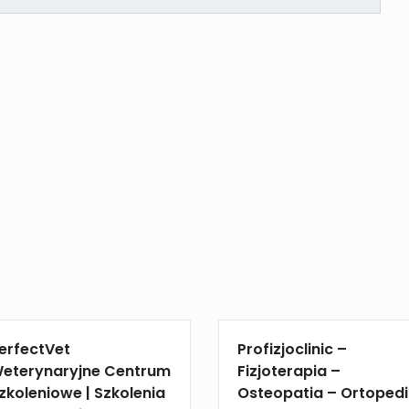
erfectVet
Profizjoclinic –
eterynaryjne Centrum
Fizjoterapia –
zkoleniowe | Szkolenia
Osteopatia – Ortoped