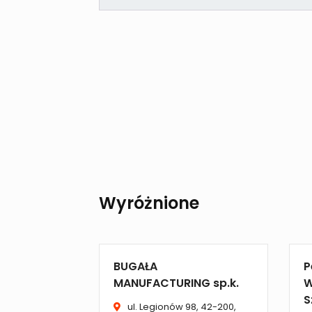
Wyróżnione
BUGAŁA
P
MANUFACTURING sp.k.
W
S
ul. Legionów 98, 42-200,