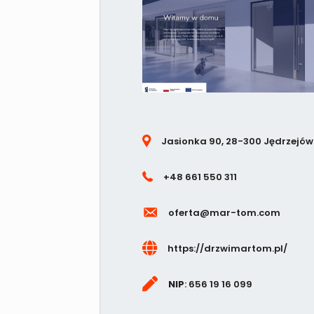
Jasionka 90, 28-300 Jędrzejów
+48 661 550 311
oferta@mar-tom.com
https://drzwimartom.pl/
NIP
: 656 19 16 099