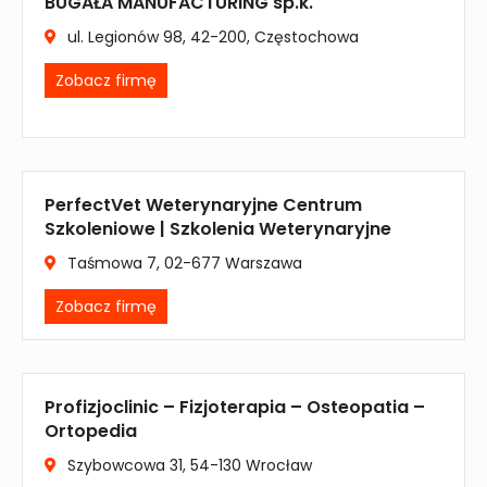
BUGAŁA MANUFACTURING sp.k.
ul. Legionów 98, 42-200, Częstochowa
Zobacz firmę
PerfectVet Weterynaryjne Centrum
Szkoleniowe | Szkolenia Weterynaryjne
Taśmowa 7, 02-677 Warszawa
Zobacz firmę
Profizjoclinic – Fizjoterapia – Osteopatia –
Ortopedia
Szybowcowa 31, 54-130 Wrocław