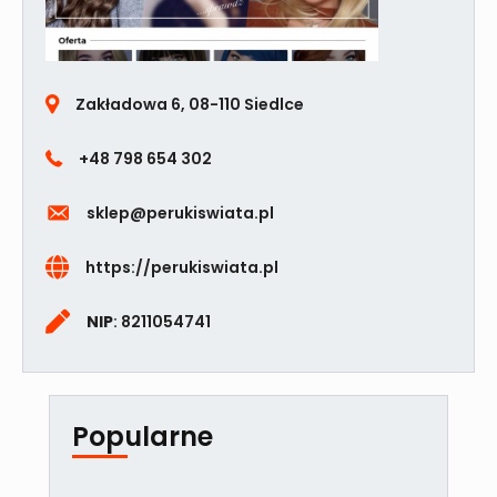
Zakładowa 6, 08-110 Siedlce
+48 798 654 302
sklep@perukiswiata.pl
https://perukiswiata.pl
NIP
: 8211054741
Popularne