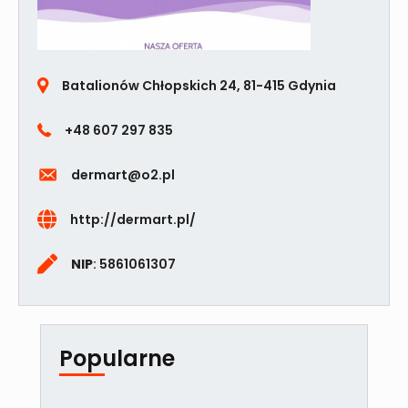
Batalionów Chłopskich 24, 81-415 Gdynia
+48 607 297 835
dermart@o2.pl
http://dermart.pl/
NIP
: 5861061307
Popularne