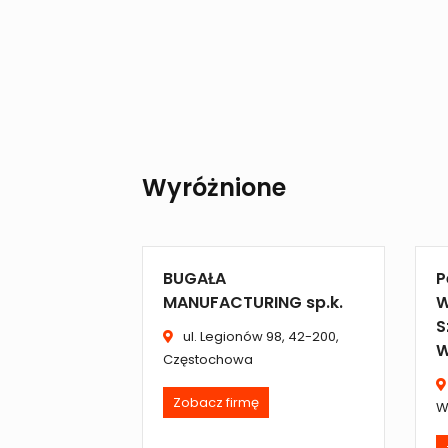
Wyróżnione
BUGAŁA
P
MANUFACTURING sp.k.
W
S
ul. Legionów 98, 42-200,
W
Częstochowa
Zobacz firmę
W