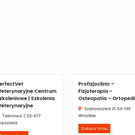
erfectVet
Profizjoclinic –
eterynaryjne Centrum
Fizjoterapia –
zkoleniowe | Szkolenia
Osteopatia – Ortoped
eterynaryjne
Szybowcowa 31, 54-130
Wrocław
Taśmowa 7, 02-677
arszawa
Zobacz firmę